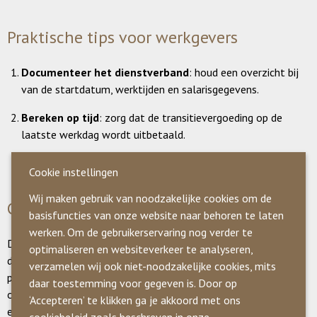
Praktische tips voor werkgevers
Documenteer het dienstverband
: houd een overzicht bij
van de startdatum, werktijden en salarisgegevens.
Bereken op tijd
: zorg dat de transitievergoeding op de
laatste werkdag wordt uitbetaald.
Vraag advies
: bij twijfel kan Kas & Kroost helpen met de
Cookie instellingen
correcte berekening en uitbetaling.
Wij maken gebruik van noodzakelijke cookies om de
Conclusie
basisfuncties van onze website naar behoren te laten
werken. Om de gebruikerservaring nog verder te
De transitievergoeding zorgt voor een soepele overgang voor
optimaliseren en websiteverkeer te analyseren,
de werknemer. Met een goede administratie en eventueel
verzamelen wij ook niet-noodzakelijke cookies, mits
professioneel advies wordt het proces duidelijk en
daar toestemming voor gegeven is. Door op
overzichtelijk. Het rekenvoorbeeld laat zien dat het bedrag
‘Accepteren’ te klikken ga je akkoord met ons
exact kan worden bepaald, ook bij een dienstverband van
cookiebeleid zoals beschreven in onze